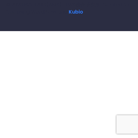
© 2026 ISO 42001(AIMS) | TWS総合研究所. Created for
free using WordPress and
Kubio